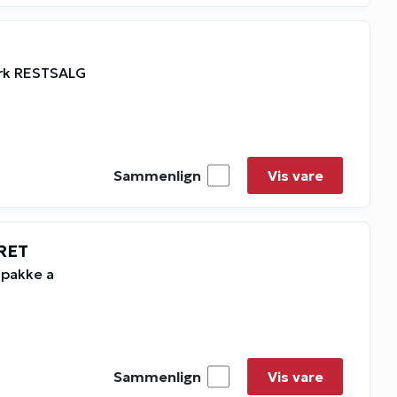
 ark RESTSALG
Sammenlign
Vis vare
RET
 pakke a
Sammenlign
Vis vare