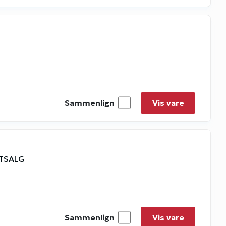
Sammenlign
Vis vare
STSALG
Sammenlign
Vis vare