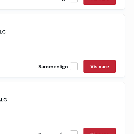
ALG
Sammenlign
Vis vare
ALG