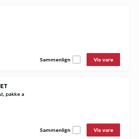
Sammenlign
Vis vare
RET
l, pakke a
Sammenlign
Vis vare