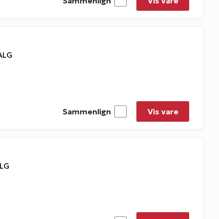
Sammenlign
Vis vare
SALG
Sammenlign
Vis vare
ALG