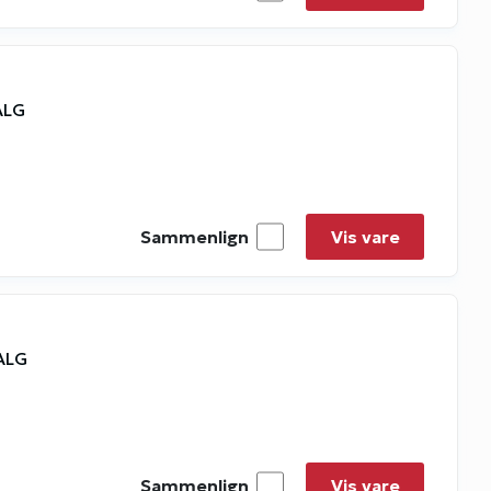
ALG
Sammenlign
Vis vare
SALG
Sammenlign
Vis vare