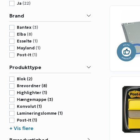
Ja
(22)
Brand
Bantex
(3)
Elba
(8)
Esselte
(1)
Mayland
(1)
Post-It
(1)
Produkttype
Blok (2)
Brevordner (8)
Highlighter (1)
Hængemappe (3)
Konvolut (1)
Lamineringslomme (1)
Post-It (1)
Ringbind (1)
+ Vis flere
Tidsskriftskassette (2)
Bæredygtighed