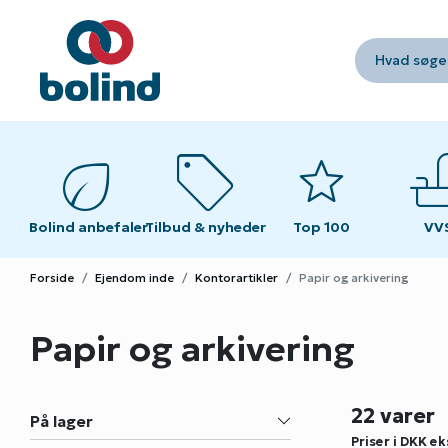
Hvad søger
eco
sell
star
fau
fau
Bolind anbefaler
Tilbud & nyheder
Top 100
VV
VV
Forside
Ejendom inde
Kontorartikler
Papir og arkivering
Papir og arkivering
22 varer
På lager
Priser i DKK
ek