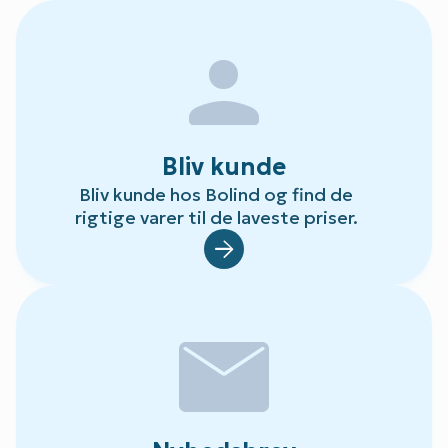
person
Bliv kunde
Bliv kunde hos Bolind og find de
rigtige varer til de laveste priser.
Default.aspx?Id=78
mail