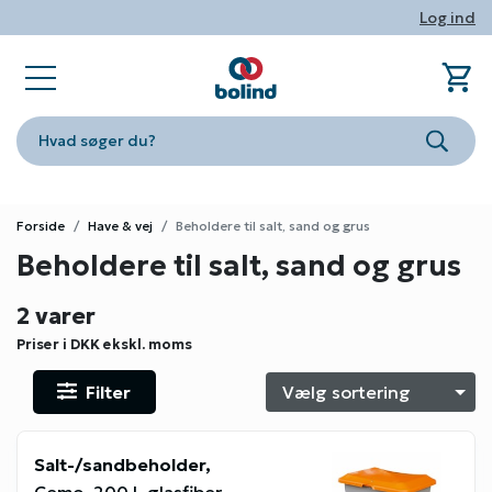
Log ind
shopping_cart
sta
book_ribbon
store
phone
person
Ind
Fa
Nyhe
Om Bo
Konta
Log i
Hvad søger du?
Søg
Forside
Have & vej
Beholdere til salt, sand og grus
Beholdere til salt, sand og grus
2 varer
Priser i DKK
ekskl. moms
Filter
S
Salt-/sandbeholder,
Cemo, 200 l, glasfiber,