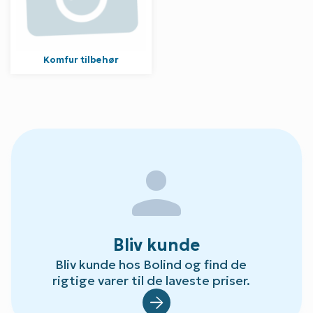
Komfur tilbehør
person
Bliv kunde
Bliv kunde hos Bolind og find de
rigtige varer til de laveste priser.
Default.aspx?Id=78