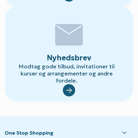
mail
Nyhedsbrev
Modtag gode tilbud, invitationer til
kurser og arrangementer og andre
fordele.
Default.aspx?Id=23
One Stop Shopping