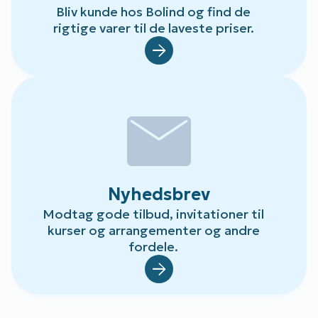
Bliv kunde hos Bolind og find de
rigtige varer til de laveste priser.
Default.aspx?Id=78
mail
Nyhedsbrev
Modtag gode tilbud, invitationer til
kurser og arrangementer og andre
fordele.
Default.aspx?Id=23