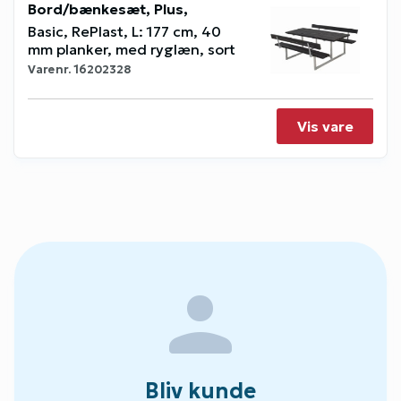
Bord/bænkesæt, Plus,
Basic, RePlast, L: 177 cm, 40
mm planker, med ryglæn, sort
Varenr.
16202328
Vis vare
person
Bliv kunde