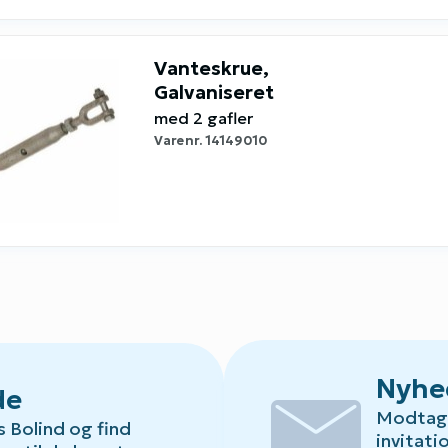
Vanteskrue,
Galvaniseret
med 2 gafler
Varenr.
14149010
mail
Nyhe
de
Modtag 
s Bolind og find
invitati
Default.aspx?Id=78