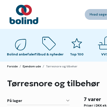
Hvad søger
eco
sell
star
fau
fau
Bolind anbefaler
Tilbud & nyheder
Top 100
VV
VV
Forside
Ejendom ude
Tørresnore og tilbehør
Tørresnore og tilbehør
7 varer
På lager
Priser i DKK
ek