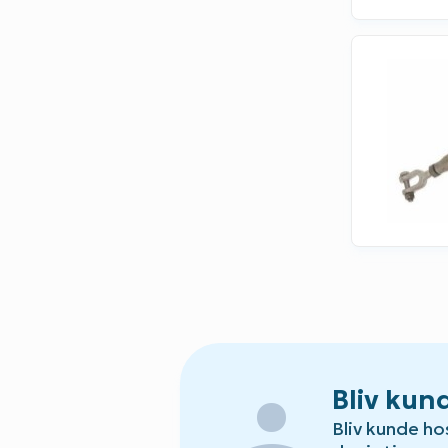
person
Bliv kun
Bliv kunde ho