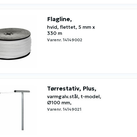
Flagline,
hvid, flettet, 5 mm x
330 m
Varenr.
14149002
Tørrestativ, Plus,
varmgalv.stål, t-model,
Ø100 mm,
Varenr.
14149021