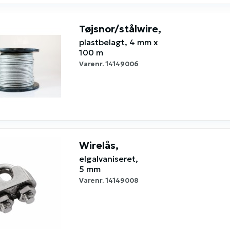
Tøjsnor/stålwire,
plastbelagt, 4 mm x
100 m
Varenr.
14149006
Wirelås,
elgalvaniseret,
5 mm
Varenr.
14149008