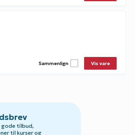
Sammenlign
Vis vare
dsbrev
gode tilbud,
oner til kurser og
Default.aspx?Id=23