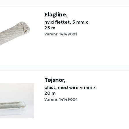
Flagline,
hvid flettet, 5 mm x
25 m
Varenr.
14149001
Tøjsnor,
plast, med wire 4 mm x
20 m
Varenr.
14149004