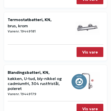
Termostatbatteri, KN,
brus, krom
Varenr.
19449181
Vis vare
Blandingsbatteri, KN,
køkken, U-tud, bly-nikkel og
cadmiumfri, 304 rustfristål,
poleret
Varenr.
19449179
Vis vare