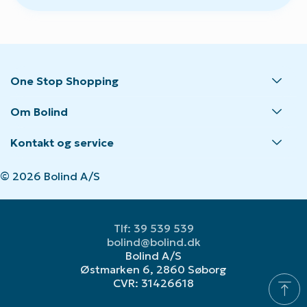
One Stop Shopping
Om Bolind
Kontakt og service
© 2026 Bolind A/S
Tlf: 39 539 539
bolind@bolind.dk
Bolind A/S
Østmarken 6, 2860 Søborg
CVR: 31426618
vertical_align_top
Gå t