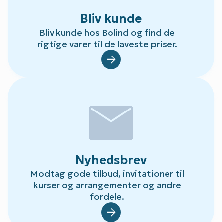
Bliv kunde
Bliv kunde hos Bolind og find de
rigtige varer til de laveste priser.
Default.aspx?Id=78
mail
Nyhedsbrev
Modtag gode tilbud, invitationer til
kurser og arrangementer og andre
fordele.
Default.aspx?Id=23