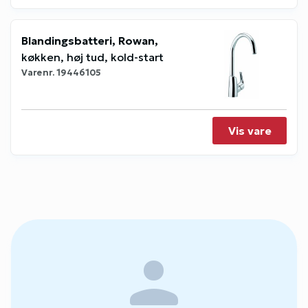
Blandingsbatteri, Rowan,
køkken, høj tud, kold-start
Varenr.
19446105
Vis vare
person