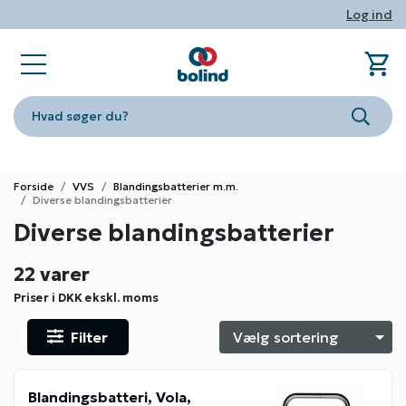
Log ind
shopping_cart
sta
book_ribbon
store
phone
person
Ind
Fa
Nyhe
Om Bo
Konta
Log i
Hvad søger du?
Søg
Forside
VVS
Blandingsbatterier m.m.
Diverse blandingsbatterier
Diverse blandingsbatterier
22 varer
Priser i DKK
ekskl. moms
Filter
S
Blandingsbatteri, Vola,