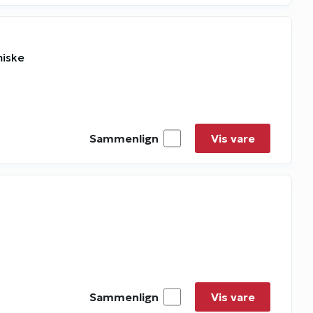
miske
Sammenlign
Vis vare
Sammenlign
Vis vare