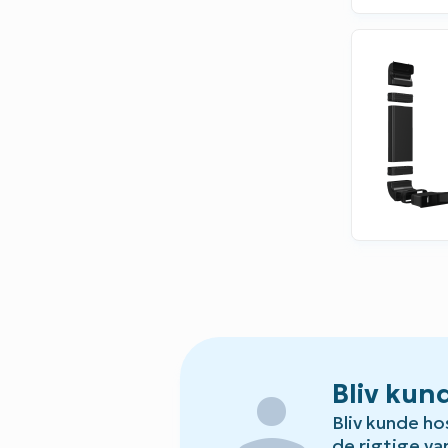
person
Bliv kun
Bliv kunde ho
de rigtige var