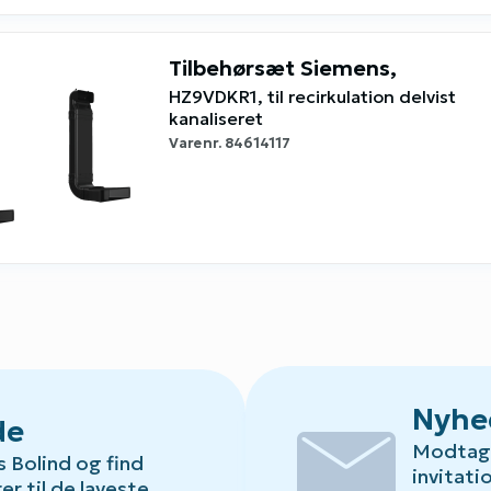
Tilbehørsæt Siemens,
HZ9VDKR1, til recirkulation delvist
kanaliseret
Varenr.
84614117
mail
Nyhe
de
Modtag 
s Bolind og find
invitati
Default.aspx?Id=78
er til de laveste