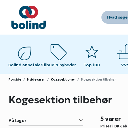
Hvad søger
eco
sell
star
fau
fau
Bolind anbefaler
Tilbud & nyheder
Top 100
VV
VV
Forside
Hvidevarer
Kogesektioner
Kogesektion tilbehør
Kogesektion tilbehør
5 varer
På lager
Priser i DKK
ek