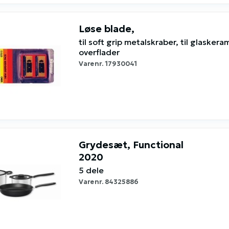
Løse blade,
til soft grip metalskraber, til glaskera
overflader
Varenr.
17930041
Grydesæt, Functional
2020
5 dele
Varenr.
84325886