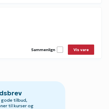
Sammenlign
Vis vare
dsbrev
gode tilbud,
oner til kurser og
Default.aspx?Id=23