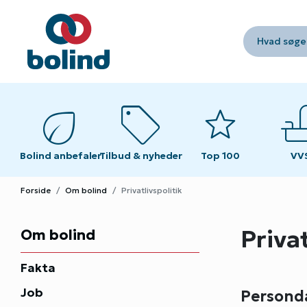
Hvad søger
eco
sell
star
fau
fau
Bolind anbefaler
Tilbud & nyheder
Top 100
VV
VV
Forside
Om bolind
Privatlivspolitik
Privat
Om bolind
Fakta
Job
Personda