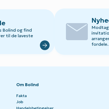
mail
Nyhe
de
Modtag 
s Bolind og find
invitati
Default.aspx?Id=78
er til de laveste
arrange
fordele.
Om Bolind
Fakta
Job
Handelsbetingelser