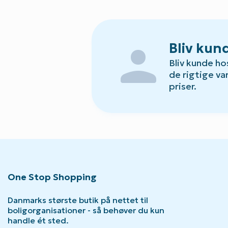
person
Bliv kun
Bliv kunde ho
de rigtige var
priser.
One Stop Shopping
Danmarks største butik på nettet til
boligorganisationer - så behøver du kun
handle ét sted.