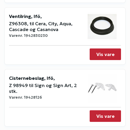
Ventilring, Ifö,
Z96308, til Cera, City, Aqua,
Cascade og Casanova
Varenr.
1942830230
Vis vare
Cisternebeslag, Ifö,
Z 98949 til Sign og Sign Art, 2
stk.
Varenr.
19428126
Vis vare