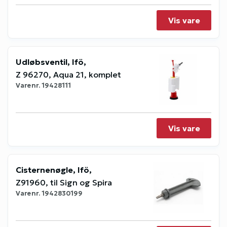
Vis vare
Udløbsventil, Ifö,
Z 96270, Aqua 21, komplet
Varenr.
19428111
Vis vare
Cisternenøgle, Ifö,
Z91960, til Sign og Spira
Varenr.
1942830199