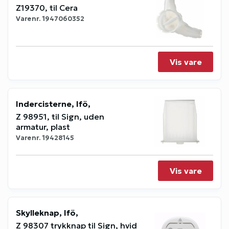
Z19370, til Cera
Varenr.
1947060352
Vis vare
Indercisterne, Ifö,
Z 98951, til Sign, uden
armatur, plast
Varenr.
19428145
Vis vare
Skylleknap, Ifö,
Z 98307 trykknap til Sign, hvid