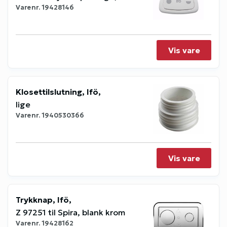
Varenr.
19428146
Vis vare
Klosettilslutning, Ifö,
lige
Varenr.
1940530366
Vis vare
Trykknap, Ifö,
Z 97251 til Spira, blank krom
Varenr.
19428162