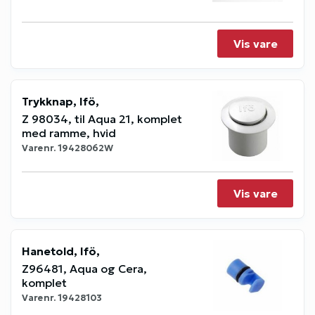
Vis vare
Trykknap, Ifö,
Z 98034, til Aqua 21, komplet
med ramme, hvid
Varenr.
19428062W
Vis vare
Hanetold, Ifö,
Z96481, Aqua og Cera,
komplet
Varenr.
19428103