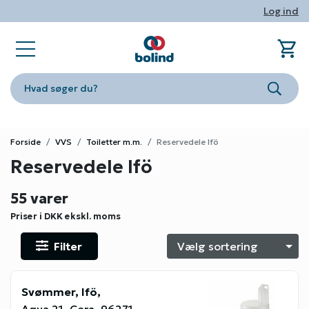
Log ind
shopping_cart
sta
book_ribbon
store
phone
person
Ind
Fa
Nyhe
Om Bo
Konta
Log i
Hvad søger du?
Søg
Forside
VVS
Toiletter m.m.
Reservedele Ifö
Reservedele Ifö
55 varer
Priser i DKK
ekskl. moms
Filter
S
Svømmer, Ifö,
Aqua 21, Cera, 96271