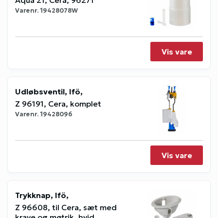
Varenr.
19428078W
Vis vare
Udløbsventil, Ifö,
Z 96191, Cera, komplet
Varenr.
19428096
Vis vare
Trykknap, Ifö,
Z 96608, til Cera, sæt med
krave og møtrik, hvid