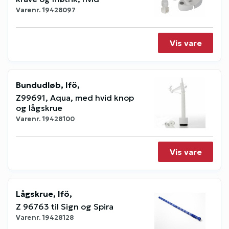
Varenr.
19428097
Vis vare
Bundudløb, Ifö,
Z99691, Aqua, med hvid knop
og lågskrue
Varenr.
19428100
Vis vare
Lågskrue, Ifö,
Z 96763 til Sign og Spira
Varenr.
19428128