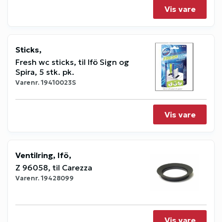
Vis vare
Sticks,
Fresh wc sticks, til Ifö Sign og
Spira, 5 stk. pk.
Varenr.
19410023S
Vis vare
Ventilring, Ifö,
Z 96058, til Carezza
Varenr.
19428099
Vis vare