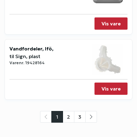
Vis vare
Vandfordeler, Ifö,
til Sign, plast
Varenr.
19428164
Vis vare
1
2
3