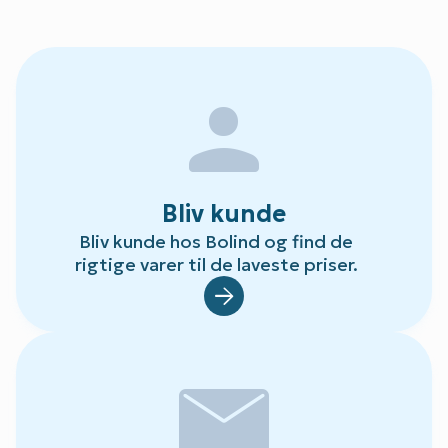
person
Bliv kunde
Bliv kunde hos Bolind og find de
rigtige varer til de laveste priser.
Default.aspx?Id=78
mail