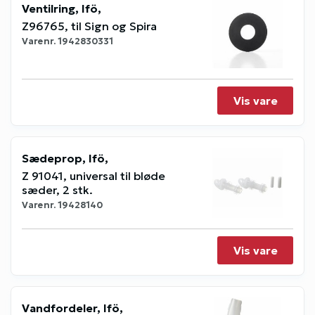
Ventilring, Ifö,
Z96765, til Sign og Spira
Varenr.
1942830331
Vis vare
Sædeprop, Ifö,
Z 91041, universal til bløde
sæder, 2 stk.
Varenr.
19428140
Vis vare
Vandfordeler, Ifö,