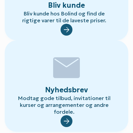
Bliv kunde
Bliv kunde hos Bolind og find de
rigtige varer til de laveste priser.
Default.aspx?Id=78
mail
Nyhedsbrev
Modtag gode tilbud, invitationer til
kurser og arrangementer og andre
fordele.
Default.aspx?Id=23