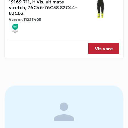
19169-711, HiVis, ultimate
stretch, 76C46-76C58 82C44-
82C62
Varenr.
11223405
Vis vare
person