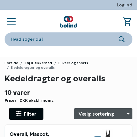
Log ind
shopping_cart
sta
book_ribbon
store
phone
person
Ind
Fa
Nyhe
Om Bo
Konta
Log i
Hvad søger du?
Søg
Forside
Tøj & sikkerhed
Bukser og shorts
Kedeldragter og overalls
Kedeldragter og overalls
10 varer
Priser i DKK
ekskl. moms
Filter
S
Overall, Mascot,