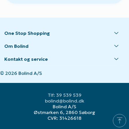
One Stop Shopping
Om Bolind
Kontakt og service
© 2026 Bolind A/S
Tlf: 39 539 539
bolind@bolind.dk
Bolind A/S
Østmarken 6, 2860 Søborg
CVR: 31426618
vertical_align_top
Gå t