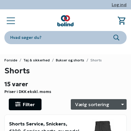
Log ind
shopping_cart
sta
book_ribbon
store
phone
person
Ind
Fa
Nyhe
Om Bo
Konta
Log i
Hvad søger du?
Søg
Forside
Tøj & sikkerhed
Bukser og shorts
Shorts
Shorts
15 varer
Priser i DKK
ekskl. moms
Filter
S
Shorts Service, Snickers,
6100, Service shorts, ny model