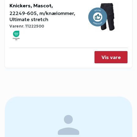
Knickers, Mascot,
22249-605, m/knælommer,
Ultimate stretch
Varenr.
11222500
Vis vare
person