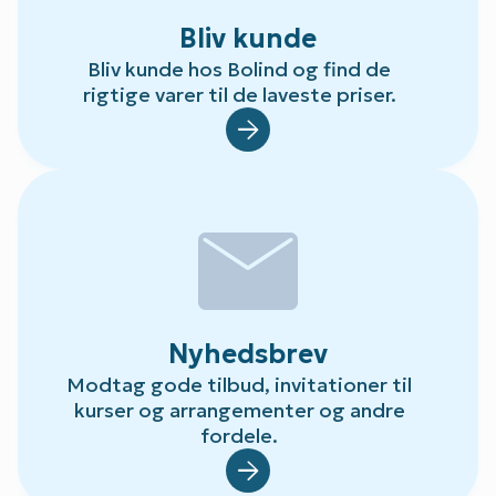
Bliv kunde
Bliv kunde hos Bolind og find de
rigtige varer til de laveste priser.
Default.aspx?Id=78
mail
Nyhedsbrev
Modtag gode tilbud, invitationer til
kurser og arrangementer og andre
fordele.
Default.aspx?Id=23