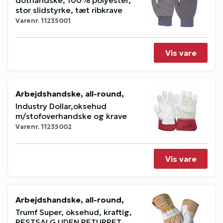
stor slidstyrke, tæt ribkrave
Varenr.
11235001
Vis vare
Arbejdshandske, all-round,
Industry Dollar,oksehud
m/stofoverhandske og krave
Varenr.
11235002
Vis vare
Arbejdshandske, all-round,
Trumf Super, oksehud, kraftig,
RESTSALG UDEN RETURRET