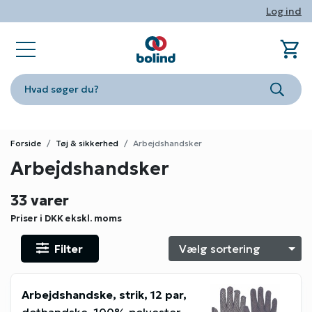
Log ind
shopping_cart
sta
book_ribbon
store
phone
person
Ind
Fa
Nyhe
Om Bo
Konta
Log i
Hvad søger du?
Søg
Forside
Tøj & sikkerhed
Arbejdshandsker
Arbejdshandsker
33 varer
Priser i DKK
ekskl. moms
Filter
S
Arbejdshandske, strik, 12 par,
dothandske, 100% polyester,