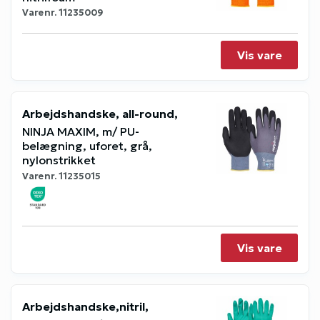
Varenr.
11235009
Vis vare
Arbejdshandske, all-round,
NINJA MAXIM, m/ PU-
belægning, uforet, grå,
nylonstrikket
Varenr.
11235015
Vis vare
Arbejdshandske,nitril,