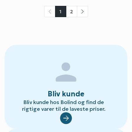
1
2
person
Bliv kunde
Bliv kunde hos Bolind og find de
rigtige varer til de laveste priser.
Default.aspx?Id=78