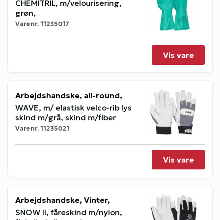
CHEMITRIL, m/velourisering,
grøn,
Varenr.
11235017
Vis vare
Arbejdshandske, all-round,
WAVE, m/ elastisk velco-rib lys
skind m/grå, skind m/fiber
Varenr.
11235021
Vis vare
Arbejdshandske, Vinter,
SNOW II, fåreskind m/nylon,