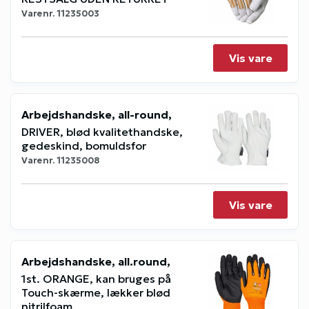
Varenr.
11235003
Vis vare
Arbejdshandske, all-round,
DRIVER, blød kvalitethandske,
gedeskind, bomuldsfor
Varenr.
11235008
Vis vare
Arbejdshandske, all.round,
1st. ORANGE, kan bruges på
Touch-skærme, lækker blød
nitrilfoam