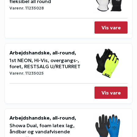
fleksibel all round
Varenr.
11235028
Vis vare
Arbejdshandske, all-round,
1st NEON, Hi-Vis, overgangs-,
foret, RESTSALG U/RETURRET
Varenr.
11235025
Vis vare
Arbejdshandske, all-round,
Showa Dual, foam latex lag,
åndbar og vandafvisende