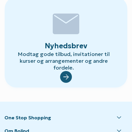
mail
Nyhedsbrev
Modtag gode tilbud, invitationer til
kurser og arrangementer og andre
fordele.
Default.aspx?Id=23
One Stop Shopping
Om Bolind