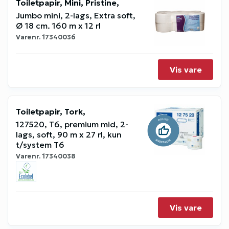
Toiletpapir, Mini, Pristine,
Jumbo mini, 2-lags, Extra soft,
Ø 18 cm. 160 m x 12 rl
Varenr.
17340036
Vis vare
Toiletpapir, Tork,
127520, T6, premium mid, 2-
lags, soft, 90 m x 27 rl, kun
t/system T6
Varenr.
17340038
Vis vare