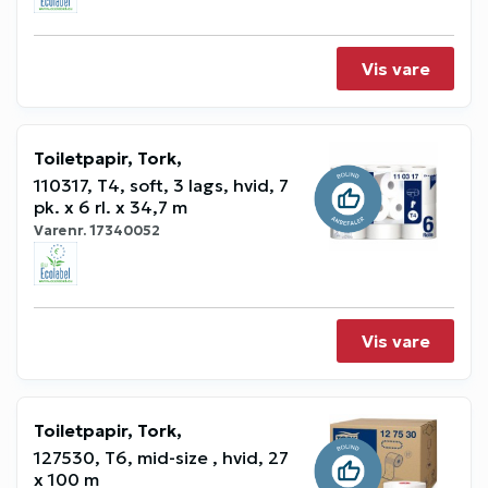
Vis vare
Toiletpapir, Tork,
110317, T4, soft, 3 lags, hvid, 7
pk. x 6 rl. x 34,7 m
Varenr.
17340052
Vis vare
Toiletpapir, Tork,
127530, T6, mid-size , hvid, 27
x 100 m