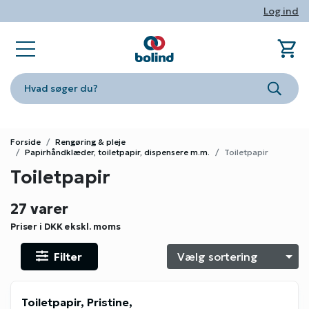
Log ind
shopping_cart
sta
book_ribbon
store
phone
person
Ind
Fa
Nyhe
Om Bo
Konta
Log i
Hvad søger du?
Søg
Forside
Rengøring & pleje
Papirhåndklæder, toiletpapir, dispensere m.m.
Toiletpapir
Toiletpapir
27 varer
Priser i DKK
ekskl. moms
Filter
S
Toiletpapir, Pristine,