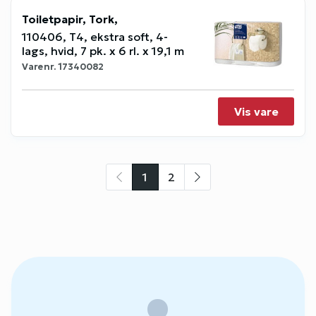
Toiletpapir, Tork,
110406, T4, ekstra soft, 4-
lags, hvid, 7 pk. x 6 rl. x 19,1 m
Varenr.
17340082
Vis vare
1
2