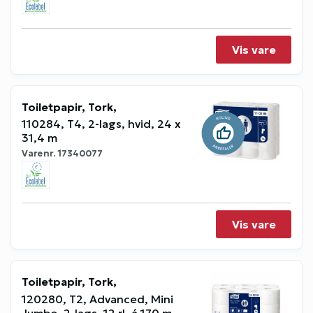
Vis vare
Toiletpapir, Tork,
110284, T4, 2-lags, hvid, 24 x
31,4 m
Varenr.
17340077
Vis vare
Toiletpapir, Tork,
120280, T2, Advanced, Mini
Jumbo, 2-lags, 12 rl. á 170 m,