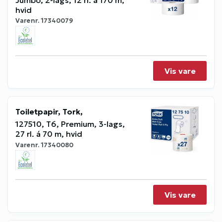
hvid
Varenr.
17340079
Vis vare
Toiletpapir, Tork,
127510, T6, Premium, 3-lags,
27 rl. á 70 m, hvid
Varenr.
17340080
Vis vare