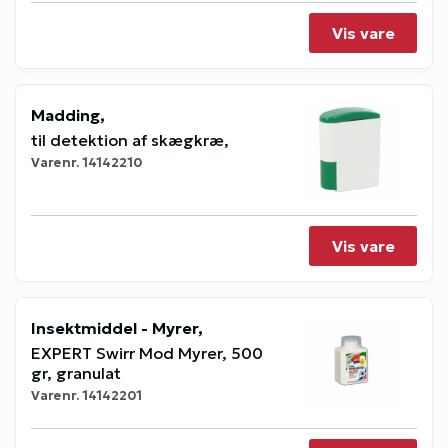
Vis vare
Madding,
til detektion af skægkræ,
Varenr.
14142210
Vis vare
Insektmiddel - Myrer,
EXPERT Swirr Mod Myrer, 500
gr, granulat
Varenr.
14142201