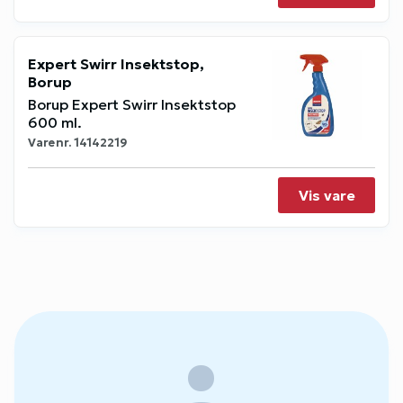
Expert Swirr Insektstop,
Borup
Borup Expert Swirr Insektstop
600 ml.
Varenr.
14142219
Vis vare
person