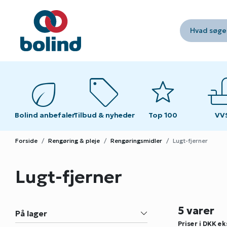
Hvad søger
eco
sell
star
fau
fau
Bolind anbefaler
Tilbud & nyheder
Top 100
VV
VV
Forside
Rengøring & pleje
Rengøringsmidler
Lugt-fjerner
Lugt-fjerner
5 varer
På lager
Priser i DKK
ek