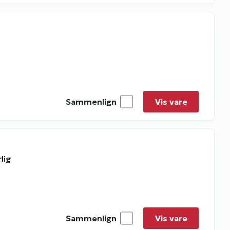
Sammenlign
Vis vare
lig
Sammenlign
Vis vare