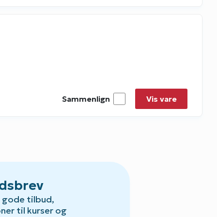
Sammenlign
Vis vare
dsbrev
gode tilbud,
oner til kurser og
Default.aspx?Id=23