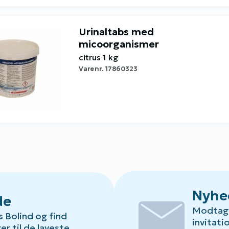
Urinaltabs med
micoorganismer
citrus 1 kg
Varenr.
17860323
mail
Nyhe
de
Modtag 
s Bolind og find
invitati
Default.aspx?Id=78
er til de laveste