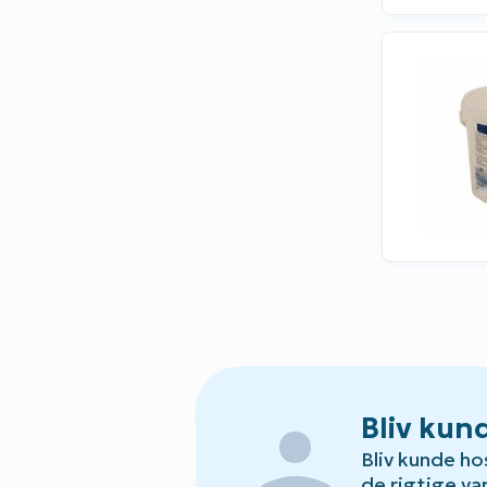
person
Bliv kun
Bliv kunde ho
de rigtige var