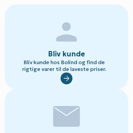
person
Bliv kunde
Bliv kunde hos Bolind og find de
rigtige varer til de laveste priser.
Default.aspx?Id=78
mail