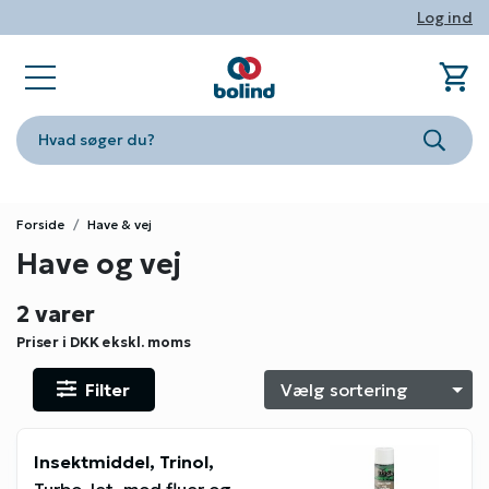
Log ind
shopping_cart
sta
book_ribbon
store
phone
person
Ind
Fa
Nyhe
Om Bo
Konta
Log i
Hvad søger du?
Søg
Forside
Have & vej
Have og vej
2 varer
Priser i DKK
ekskl. moms
Filter
S
Insektmiddel, Trinol,
Turbo Jet, mod fluer og