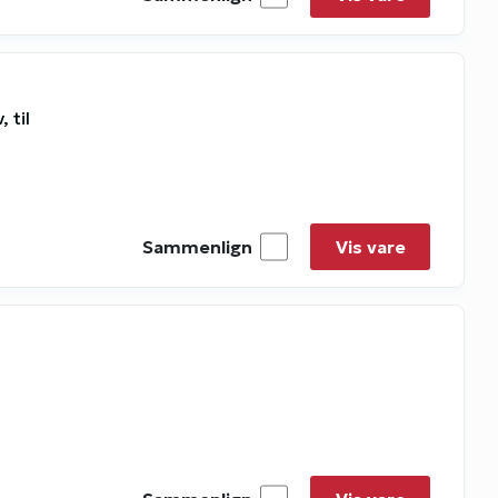
 til
Sammenlign
Vis vare