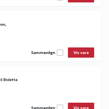
 mm,
Sammenlign
Vis vare
l Bidetta
Sammenlign
Vis vare