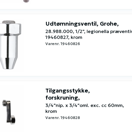
Udtømningsventil, Grohe,
28.988.000, 1/2", legionella præventiv,
19460827, krom
Varenr.
19460826
Tilgangsstykke,
forskruning,
3/4"nip. x 3/4"oml. exc. cc 60mm,
krom
Varenr.
19460828