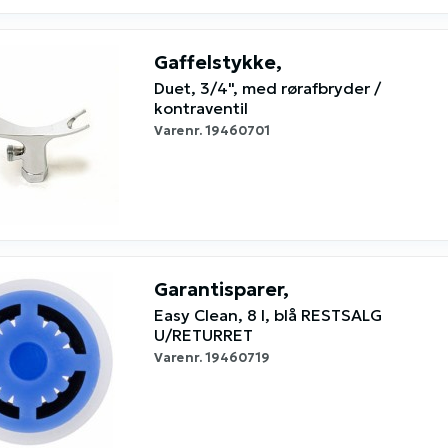
Gaffelstykke,
Duet, 3/4", med rørafbryder /
kontraventil
Varenr.
19460701
Garantisparer,
Easy Clean, 8 l, blå RESTSALG
U/RETURRET
Varenr.
19460719