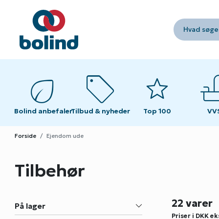
Hvad søger
eco
sell
star
fau
fau
Bolind anbefaler
Tilbud & nyheder
Top 100
VV
VV
Forside
Ejendom ude
Tilbehør
22 varer
På lager
Priser i DKK
ek