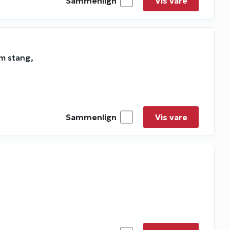
Sammenlign
Vis vare
m stang,
Sammenlign
Vis vare