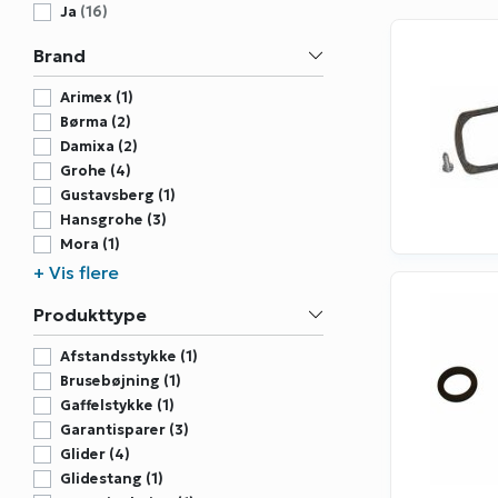
Ja
(16)
Brand
Arimex (1)
Børma (2)
Damixa (2)
Grohe (4)
Gustavsberg (1)
Hansgrohe (3)
Mora (1)
Oras (3)
+ Vis flere
Tandrup (3)
Produkttype
Afstandsstykke (1)
Brusebøjning (1)
Gaffelstykke (1)
Garantisparer (3)
Glider (4)
Glidestang (1)