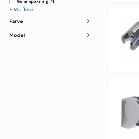
Gummipakning (1)
Holder (2)
+ Vis flere
Si Med O-Ring (1)
Farve
Tilgangsstykke (1)
Udtømningsventil (1)
Model
Vægholder (4)