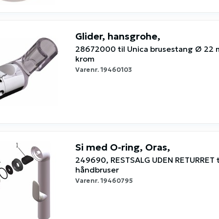
Glider, hansgrohe,
28672000 til Unica brusestang Ø 22
krom
Varenr.
19460103
Si med O-ring, Oras,
249690, RESTSALG UDEN RETURRET ti
håndbruser
Varenr.
19460795