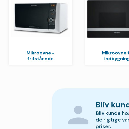
Mikroovne -
Mikroovne t
fritstående
indbygnin
person
Bliv kun
Bliv kunde ho
de rigtige var
priser.