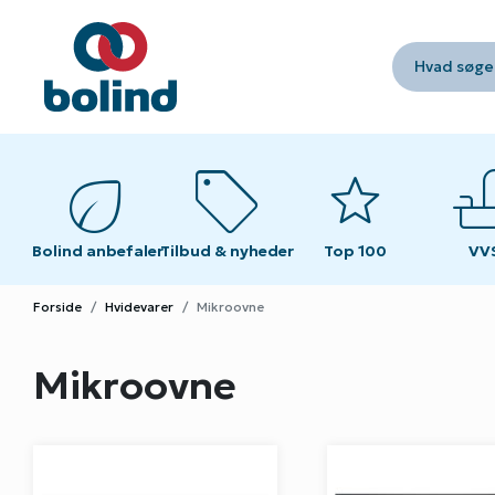
Hvad søger
eco
sell
star
fau
fau
Bolind anbefaler
Tilbud & nyheder
Top 100
VV
VV
Forside
Hvidevarer
Mikroovne
Mikroovne