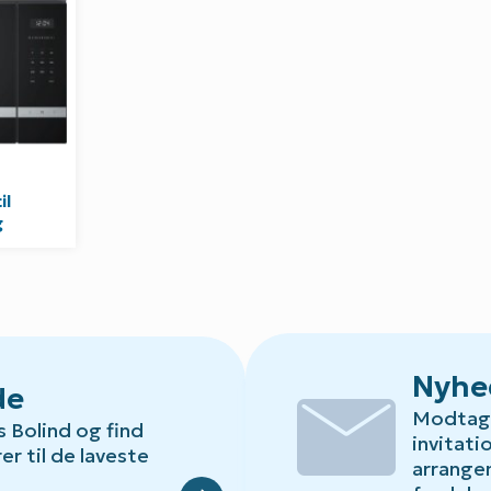
il
g
mail
Nyhe
de
Modtag 
s Bolind og find
invitati
Default.aspx?Id=78
er til de laveste
arrange