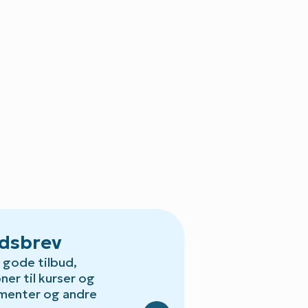
dsbrev
gode tilbud,
oner til kurser og
Default.aspx?Id=23
menter og andre