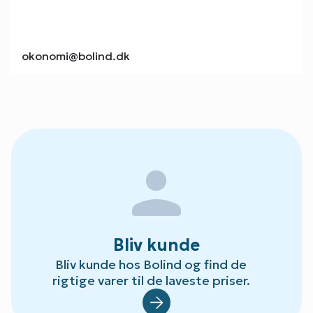
okonomi@bolind.dk
person
Bliv kunde
Bliv kunde hos Bolind og find de
rigtige varer til de laveste priser.
Default.aspx?Id=78