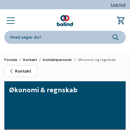
Log ind
shopping_cart
sta
book_ribbon
store
phone
person
Ind
Fa
Nyhe
Om Bo
Konta
Log i
Hvad søger du?
Søg
Forside
Kontakt
Kontaktpersoner
Økonomi og regnskab
Kontakt
Økonomi & regnskab