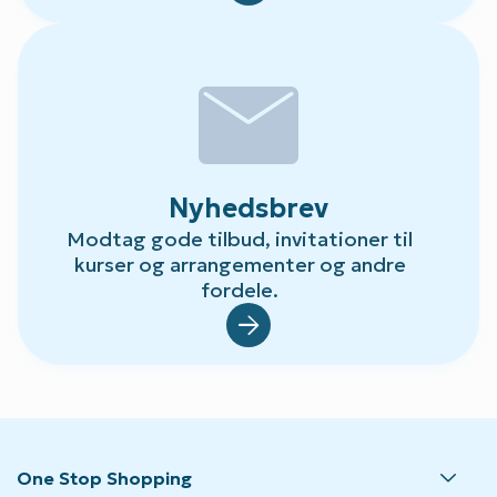
mail
Nyhedsbrev
Modtag gode tilbud, invitationer til
kurser og arrangementer og andre
fordele.
Default.aspx?Id=23
One Stop Shopping