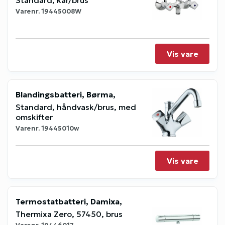
Standard, kar/brus
Varenr.
19445008W
Vis vare
Blandingsbatteri, Børma,
Standard, håndvask/brus, med
omskifter
Varenr.
19445010w
Vis vare
Termostatbatteri, Damixa,
Thermixa Zero, 57450, brus