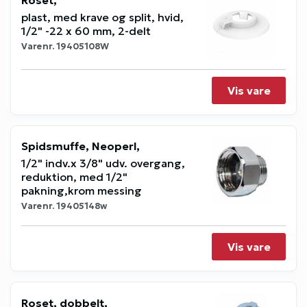
Roset,
plast, med krave og split, hvid,
1/2" -22 x 60 mm, 2-delt
Varenr.
19405108W
Vis vare
Spidsmuffe, Neoperl,
1/2" indv.x 3/8" udv. overgang,
reduktion, med 1/2"
pakning,krom messing
Varenr.
19405148w
Vis vare
Roset, dobbelt,