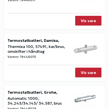
Varenr.
19446017
Vis vare
Termostatbatteri, Damixa,
Thermixa 100, 57491, kar/brus,
omskifter i håndtag
Varenr.
19446075
Vis vare
Termostatbatteri, Grohe,
Automatic 1000,
34.243/34.143/ 34.587, brus
Varenr.
19448028