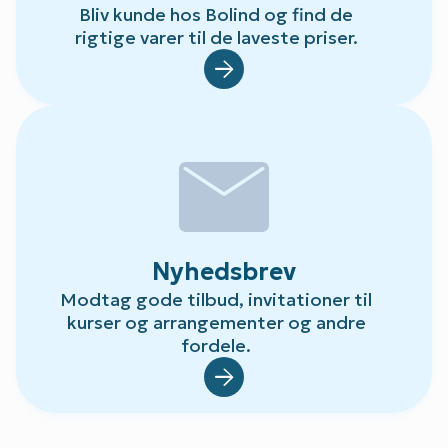
Bliv kunde hos Bolind og find de
rigtige varer til de laveste priser.
Default.aspx?Id=78
mail
Nyhedsbrev
Modtag gode tilbud, invitationer til
kurser og arrangementer og andre
fordele.
Default.aspx?Id=23