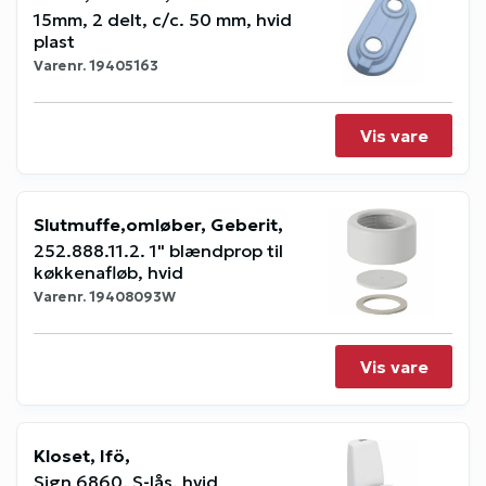
15mm, 2 delt, c/c. 50 mm, hvid
plast
Varenr.
19405163
Vis vare
Slutmuffe,omløber, Geberit,
252.888.11.2. 1" blændprop til
køkkenafløb, hvid
Varenr.
19408093W
Vis vare
Kloset, Ifö,
Sign 6860, S-lås, hvid