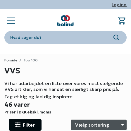
Log ind
shopping_cart
sta
book_ribbon
store
phone
person
Ind
Fa
Nyhe
Om Bo
Konta
Log i
Hvad søger du?
Søg
Forside
Top 100
VVS
Vi har udarbejdet en liste over vores mest sælgende
VVS artikler, som vi har sat en særligt skarp pris på.
Tag et kig og lad dig inspirere
46 varer
Priser i DKK
ekskl. moms
Filter
S